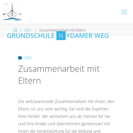
Skip
to
content
Home
GBS
Zusammenarbeit mit Eltern
G
R
U
N
D
S
C
H
U
L
E
N
Y
D
A
M
E
R
W
E
G
GBS
Zusammenarbeit mit
Eltern
Die vertrauensvolle Zusammenarbeit mit Ihnen, den
Eltern, ist uns sehr wichtig. Sie sind die Experten
Ihrer Kinder. Wir verstehen uns als Partner für Sie
und Ihre Kinder und übernehmen gemeinsam mit
Ihnen die Verantwortung für die Bildung und