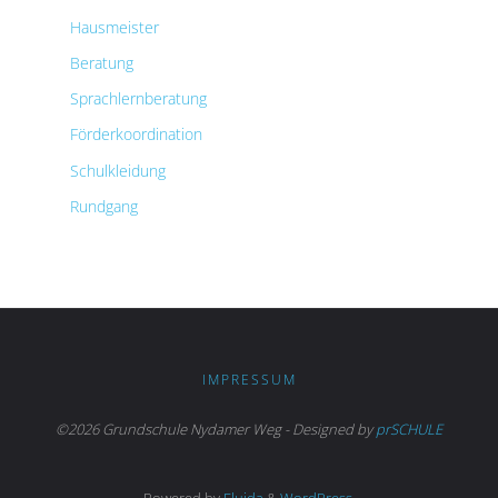
Hausmeister
Beratung
Sprachlernberatung
Förderkoordination
Schulkleidung
Rundgang
IMPRESSUM
©2026 Grundschule Nydamer Weg - Designed by
prSCHULE
Powered by
Fluida
&
WordPress.