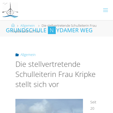
Skip
to
content
Home
Allgemein
Die stellvertretende Schulleiterin Frau
G
R
U
N
D
S
C
H
U
L
E
N
Y
D
A
M
E
R
W
E
G
Kripke stellt sich vor
Allgemein
Die stellvertretende
Schulleiterin Frau Kripke
stellt sich vor
Seit
20